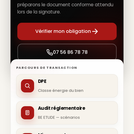
préparons le document conforme attendu
lors de la signature.
Vérifier mon obligation
07 56 86 78 78
PARCOURS DE TRANSACTION
DPE
Classe énergie du bien
Audit réglementaire
BE ETUDE — scénarios