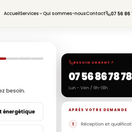
Accueil
Services
Qui sommes-nous
Contact
07 56 86
BESOIN URGENT ?
07 56 86 78 78
Lun - Ven / 9h-18h
ez besoin.
APRÈS VOTRE DEMANDE
t énergétique
Réception et qualific
1