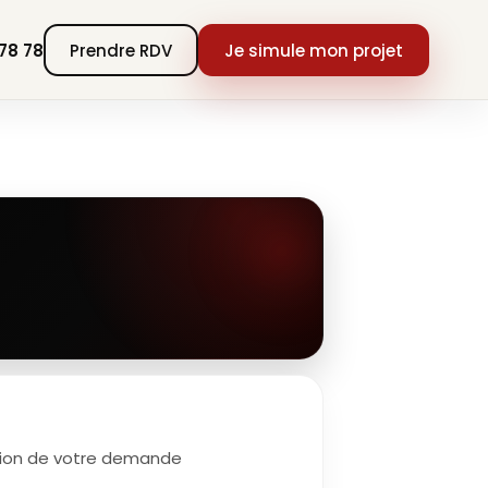
 78 78
Prendre RDV
Je simule mon projet
ation de votre demande