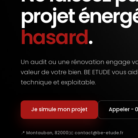
projet énerg
hasard
.
Un audit ou une rénovation engage vot
valeur de votre bien. BE ETUDE vous aid
technique et exploitable.
Je simule mon projet
Appeler - 
📍 Montauban, 82000
✉️ contact@be-etude.fr